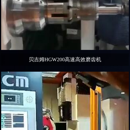
贝吉姆HGW200高速高效磨齿机